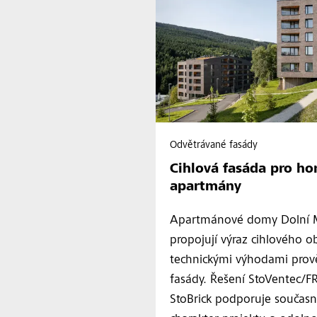
Odvětrávané fasády
Cihlová fasáda pro ho
apartmány
Apartmánové domy Dolní 
propojují výraz cihlového o
technickými výhodami prov
fasády. Řešení StoVentec/
StoBrick podporuje současn