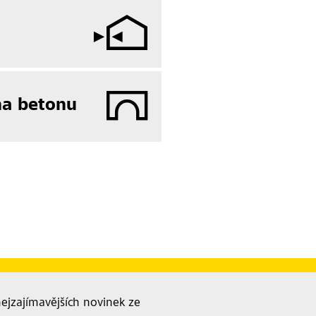
na betonu
nejzajímavějších novinek ze