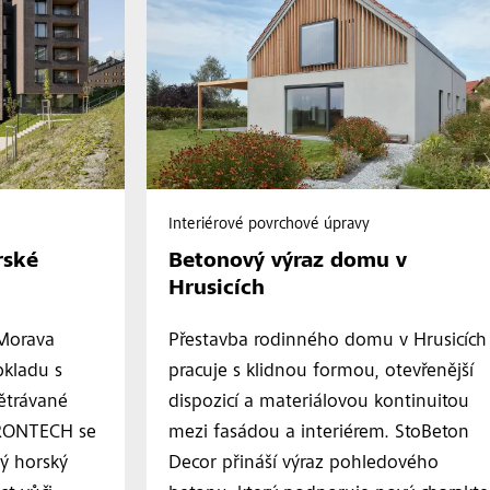
Interiérové povrchové úpravy
rské
Betonový výraz domu v
Hrusicích
Morava
Přestavba rodinného domu v Hrusicích
bkladu s
pracuje s klidnou formou, otevřenější
ětrávané
dispozicí a materiálovou kontinuitou
FRONTECH se
mezi fasádou a interiérem. StoBeton
ý horský
Decor přináší výraz pohledového