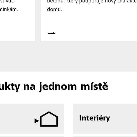
st vůči
betonu, který podporuje nový charakte
mínkám.
domu.
ukty na jednom místě
Interiéry