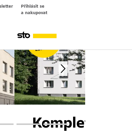
letter
Přihlásit se
a nakupovat
Kompletní řeš