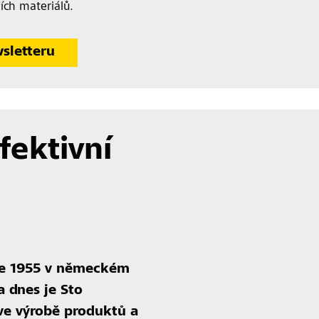
ích materiálů.
wsletteru
fektivní
oce 1955 v německém
 dnes je Sto
ve výrobě produktů a