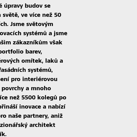
é úpravy budov se
světě, ve více než 50
ch. Jsme světovým
plovacích systémů a jsme
Našim zákazníkům však
ortfolio barev,
érových omítek, laků a
 fasádních systémů,
ení pro interiérovou
é povrchy a mnoho
více než 5500 kolegů po
řináší inovace a nabízí
ro naše partnery, aniž
izionářský architekt
ík.