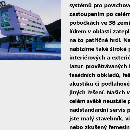
systémů pro povrchov
zastoupením po celém 
pobočkách ve 38 zemí
lídrem v oblasti zate
na to patřičně hrdí. 
nabízíme také široké p
interiérových a exteri
lazur, provětrávaných
fasádních obkladů, řeš
akustiku či podlahov
jiných řešení. Našich 
celém světě neustále p
nadstandardní servis p
jste malý stavebník, v
nebo zkušený řemesln