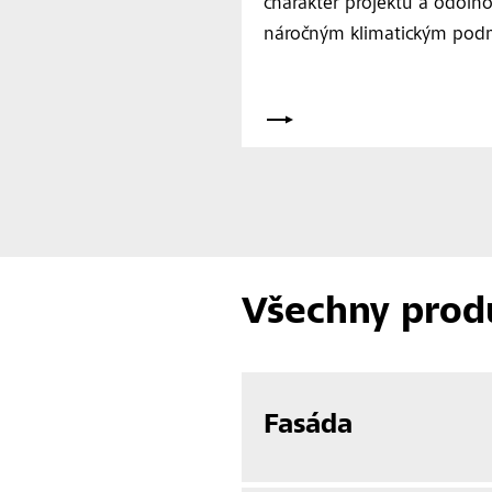
charakter projektu a odolno
náročným klimatickým pod
Všechny prod
Fasáda