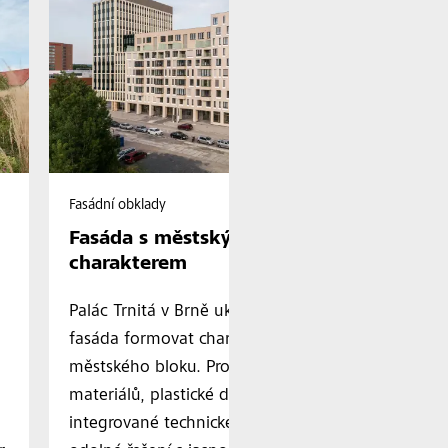
Fasádní obklady
Fa
Fasáda s městským
Š
charakterem
j
Palác Trnitá v Brně ukazuje, jak může
No
fasáda formovat charakter nového
50
městského bloku. Promyšlená skladba
Va
materiálů, plastické detaily a
re
integrované technické prvky vytváří
př