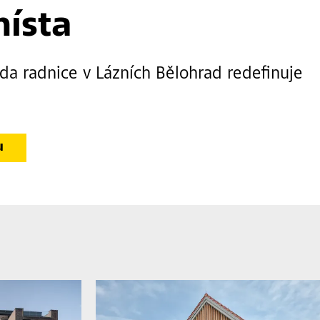
místa
áda radnice v Lázních Bělohrad redefinuje
u