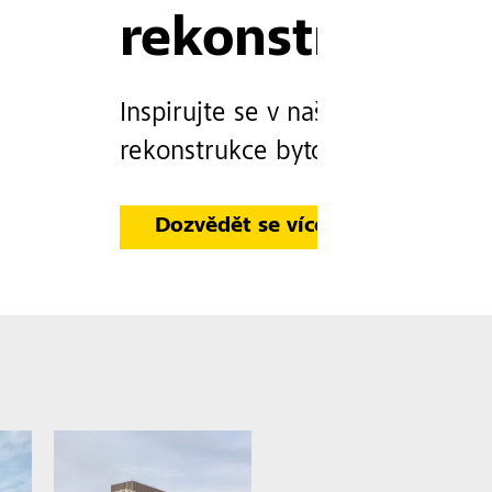
rekonstrukci 
Inspirujte se v našem novém prů
rekonstrukce bytových domů
Dozvědět se více