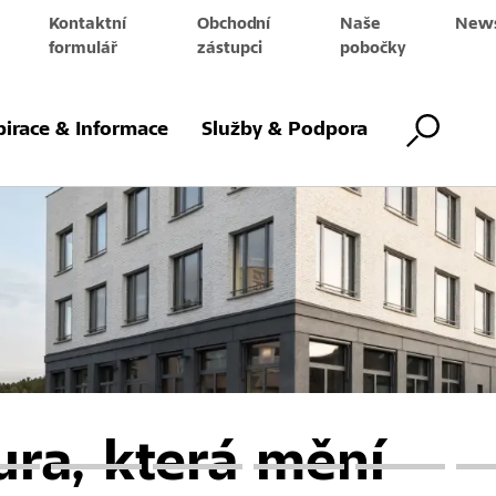
Kontaktní
Obchodní
Naše
News
e
formulář
zástupci
pobočky
pirace & Informace
Služby & Podpora
ura, která mění