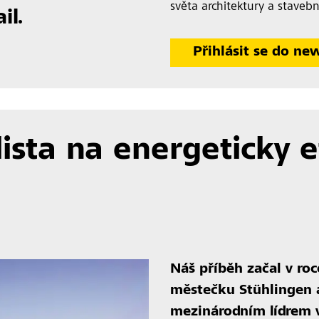
světa architektury a stavebn
il.
Přihlásit se do ne
lista na energeticky e
Náš příběh začal v r
městečku Stühlingen a
mezinárodním lídrem 