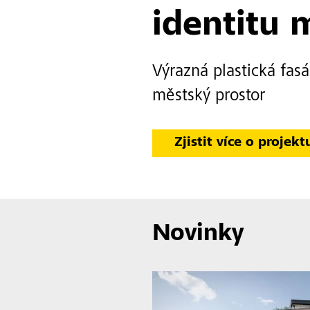
identitu 
Výrazná plastická fas
městský prostor
Zjistit více o projekt
Novinky