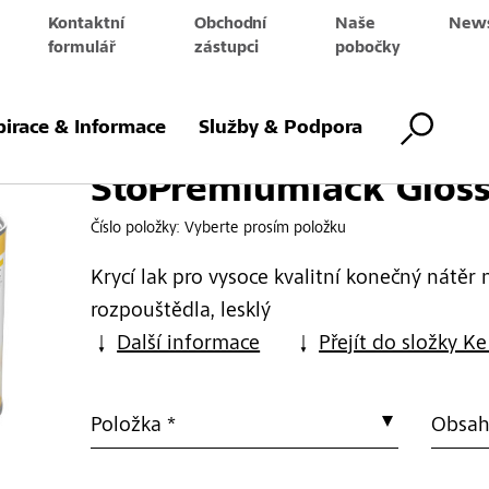
Kontaktní
Obchodní
Naše
News
e
formulář
zástupci
pobočky
k Gloss AF
pirace & Informace
Služby & Podpora
StoPremiumlack Glos
Číslo položky:
Vyberte prosím položku
Krycí lak pro vysoce kvalitní konečný nátěr 
rozpouštědla, lesklý
Další informace
Přejít do složky Ke
Položka *
Obsah 