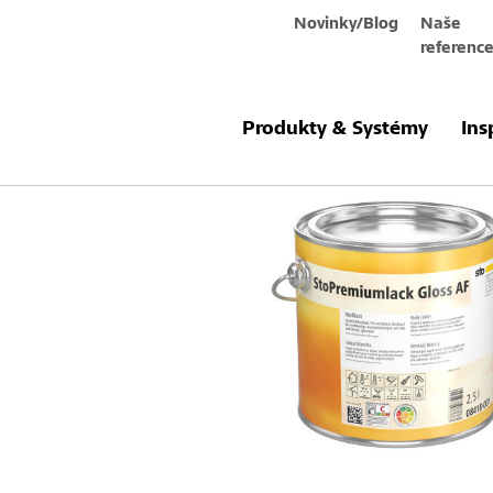
Novinky/Blog
Naše
referenc
Produkty a systémy
StoPremiumlac
Produkty & Systémy
Ins