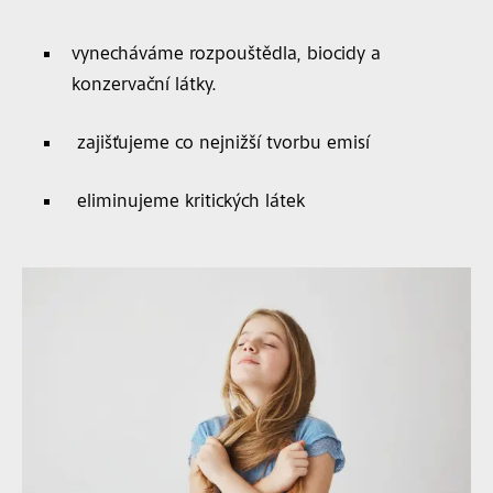
vynecháváme rozpouštědla, biocidy a
konzervační látky.
zajišťujeme co nejnižší tvorbu emisí
eliminujeme kritických látek