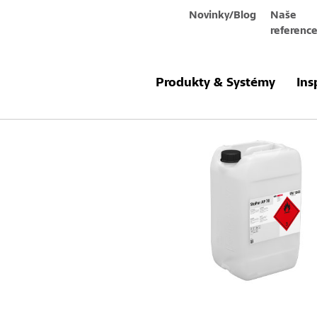
Novinky/Blog
Naše
referenc
Produkty a systémy
StoPur AP 70
Produkty & Systémy
Ins