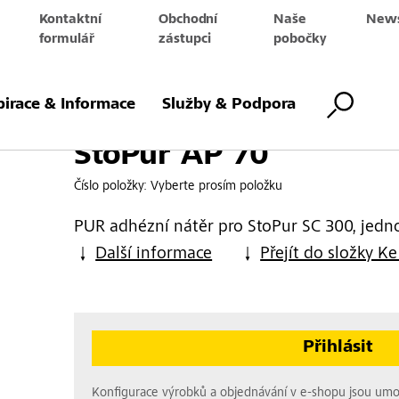
Kontaktní
Obchodní
Naše
News
e
formulář
zástupci
pobočky
pirace & Informace
Služby & Podpora
StoPur AP 70
Číslo položky:
Vyberte prosím položku
PUR adhézní nátěr pro StoPur SC 300, jedno
Další informace
Přejít do složky Ke
Přihlásit
Konfigurace výrobků a objednávání v e-shopu jsou um