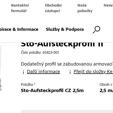
Kontaktní
Obchodní
Naše
News
e
formulář
zástupci
pobočky
fil II
pirace & Informace
Služby & Podpora
Sto-Aufsteckprofil II
Číslo položky:
65823-001
Dodatečný profil se zabudovanou armovací
Další informace
Přejít do složky Ke
Položka *
Obsah v 
Sto-Aufsteckprofil CZ 2,5m
2,5 m