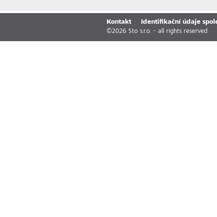
Kontakt
Identifikační údaje spol
©
2026
Sto s.r.o. - all rights reserved