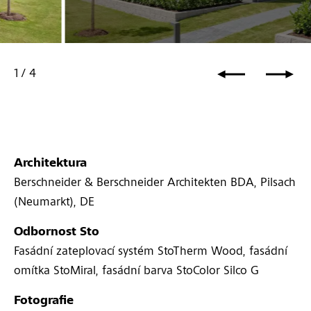
Rodinný dům, Regensburg, DE
1
/
4
Architektura
Berschneider & Berschneider Architekten BDA, Pilsach
(Neumarkt), DE
Odbornost Sto
Fasádní zateplovací systém StoTherm Wood, fasádní
omítka StoMiral, fasádní barva StoColor Silco G
Fotografie