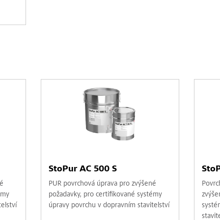
StoPur AC 500 S
StoP
é
PUR povrchová úprava pro zvýšené
Povrc
émy
požadavky, pro certifikované systémy
zvýše
elství
úpravy povrchu v dopravním stavitelství
systé
stavit