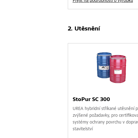
Přejít na podrobnosti o výrobku
Utěsnění
StoPur SC 300
UREA hybridní stříkané utěsnění p
zvýšené požadavky, pro certifikov
systémy ochrany povrchu v dopra
stavitelství