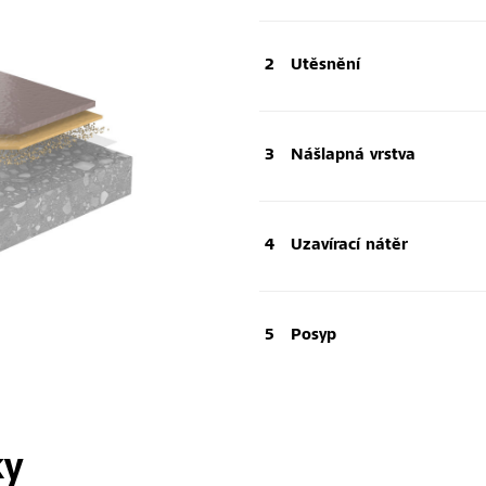
Utěsnění
Nášlapná vrstva
Uzavírací nátěr
Posyp
ky