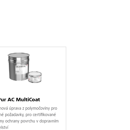
ur AC MultiCoat
hová úprava z polymočoviny pro
né požadavky, pro certifikované
my ochrany povrchu v dopravním
elství