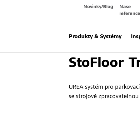
Novinky/Blog
Naše
referenc
Produkty a
Povrchová úpra
systémy
podlah
Produkty & Systémy
Ins
StoFloor Tr
UREA systém pro parkovací 
se strojově zpracovatelnou 