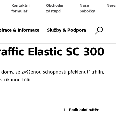
Kontaktní
Obchodní
Naše
News
e
formulář
zástupci
pobočky
va
Povrchová úprava pro pojezdové
Systémy pro pojezdov
plochy
plochy
pirace & Informace
Služby & Podpora
affic Elastic SC 300
domy, se zvýšenou schopností překlenutí trhlin,
stříkanou fólií
Podkladní nátěr