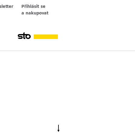
letter
Přihlásit se
a nakupovat
é
StoFloor Traffic Elastic SC
300