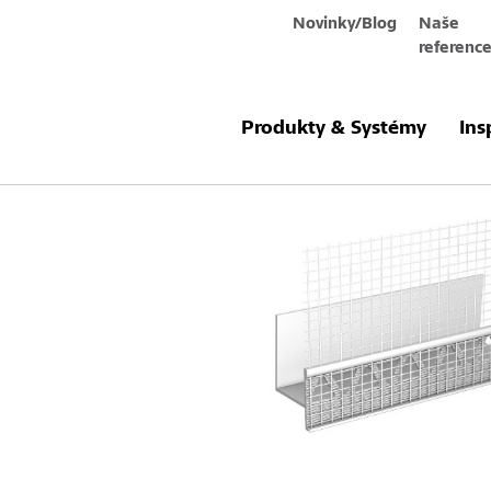
Novinky/Blog
Naše
referenc
Produkty a systémy
StoProfile Ed
Produkty & Systémy
Ins