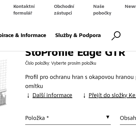
Kontaktní
Obchodní
Naše
News
e
formulář
zástupci
pobočky
ge GTR
pirace & Informace
Služby & Podpora
StoProfile Edge GTR
Číslo položky:
Vyberte prosím položku
Profil pro ochranu hran s okapovou hranou
omítku
Další informace
Přejít do složky Ke
Položka *
Obsah 