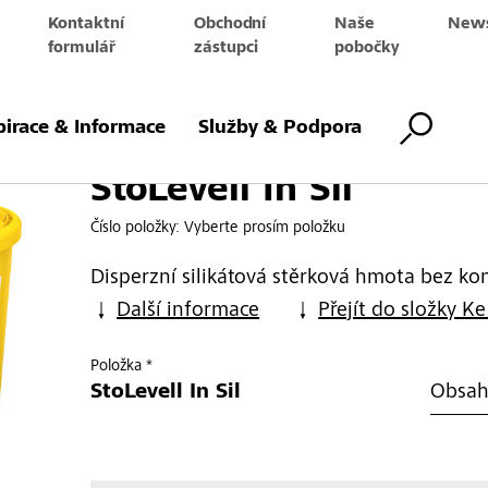
Kontaktní
Obchodní
Naše
News
e
formulář
zástupci
pobočky
pirace & Informace
Služby & Podpora
StoLevell In Sil
Číslo položky:
Vyberte prosím položku
Disperzní silikátová stěrková hmota bez ko
Další informace
Přejít do složky Ke
Položka *
StoLevell In Sil
Obsah 