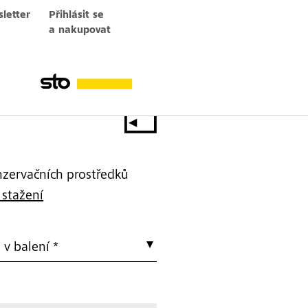
letter
Přihlásit se
a nakupovat
nzervačních prostředků
 stažení
v balení *