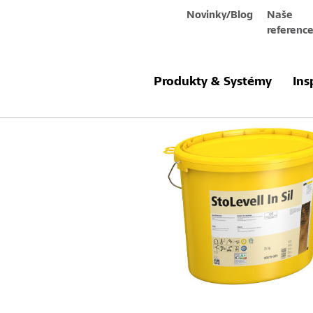
Novinky/Blog
Naše
referenc
Produkty a systémy
StoLevell In Sil
Produkty & Systémy
Ins