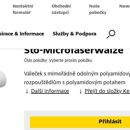
Kontaktní
Obchodní
Naše
News
e
formulář
zástupci
pobočky
rwalze
pirace & Informace
Služby & Podpora
Sto-Microfaserwalze
Číslo položky:
Vyberte prosím položku
Váleček s mimořádně odolným polyamidov
rozpouštědlům s polyamidovým potahem
Další informace
Přejít do složky Ke
Přihlásit