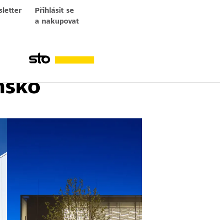
letter
Přihlásit se
a nakupovat
í školy
nsko