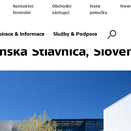
Kontaktní
Obchodní
Naše
News
e
formulář
zástupci
pobočky
 ze Soukromé základn
pirace & Informace
Služby & Podpora
anská Štiavnica, Slove